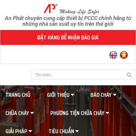
An Phát chuyên cung cấp thiết bị PCCC chính hãng từ
những nhà sản xuất uy tín trên thế giới
ĐẶT HÀNG ĐỂ NHẬN BÁO GIÁ
TRANG CHỦ
GIỚI THIỆU
BÁO CHÁY
CHỮA CHÁY
PHƯƠNG TIỆN CHỮA CHÁY
GIẢI PHÁP
TIÊU CHUẨN