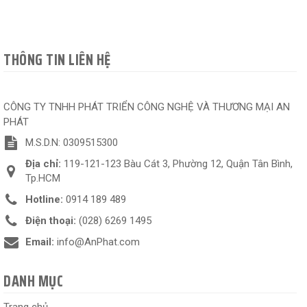
THÔNG TIN LIÊN HỆ
CÔNG TY TNHH PHÁT TRIỂN CÔNG NGHỆ VÀ THƯƠNG MẠI AN
PHÁT
M.S.D.N: 0309515300
Địa chỉ:
119-121-123 Bàu Cát 3, Phường 12, Quận Tân Bình,
Tp.HCM
Hotline:
0914 189 489
Điện thoại:
(028) 6269 1495
Email:
info@AnPhat.com
DANH MỤC