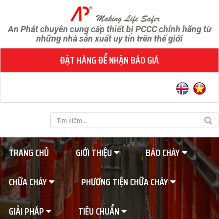
An Phát chuyên cung cấp thiết bị PCCC chính hãng từ
những nhà sản xuất uy tín trên thế giới
ĐẶT HÀNG ĐỂ NHẬN BÁO GIÁ
TRANG CHỦ
GIỚI THIỆU
BÁO CHÁY
CHỮA CHÁY
PHƯƠNG TIỆN CHỮA CHÁY
GIẢI PHÁP
TIÊU CHUẨN