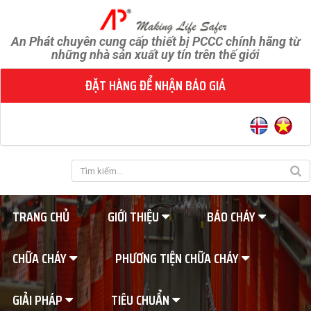
An Phát chuyên cung cấp thiết bị PCCC chính hãng từ
những nhà sản xuất uy tín trên thế giới
ĐẶT HÀNG ĐỂ NHẬN BÁO GIÁ
TRANG CHỦ
GIỚI THIỆU
BÁO CHÁY
CHỮA CHÁY
PHƯƠNG TIỆN CHỮA CHÁY
GIẢI PHÁP
TIÊU CHUẨN