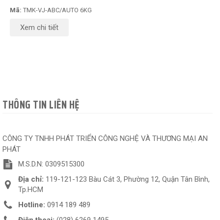
Mã:
TMK-VJ-ABC/AUTO 6KG
Xem chi tiết
THÔNG TIN LIÊN HỆ
CÔNG TY TNHH PHÁT TRIỂN CÔNG NGHỆ VÀ THƯƠNG MẠI AN
PHÁT
M.S.D.N: 0309515300
Địa chỉ:
119-121-123 Bàu Cát 3, Phường 12, Quận Tân Bình,
Tp.HCM
Hotline:
0914 189 489