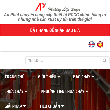
An Phát chuyên cung cấp thiết bị PCCC chính hãng từ
những nhà sản xuất uy tín trên thế giới
ĐẶT HÀNG ĐỂ NHẬN BÁO GIÁ
TRANG CHỦ
GIỚI THIỆU
BÁO CHÁY
CHỮA CHÁY
PHƯƠNG TIỆN CHỮA CHÁY
GIẢI PHÁP
TIÊU CHUẨN