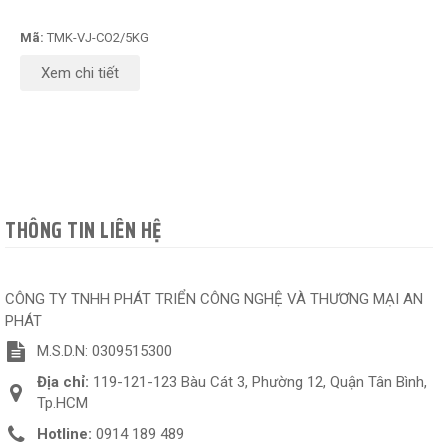
Mã:
TMK-VJ-CO2/5KG
Xem chi tiết
THÔNG TIN LIÊN HỆ
CÔNG TY TNHH PHÁT TRIỂN CÔNG NGHỆ VÀ THƯƠNG MẠI AN
PHÁT
M.S.D.N: 0309515300
Địa chỉ:
119-121-123 Bàu Cát 3, Phường 12, Quận Tân Bình,
Tp.HCM
Hotline:
0914 189 489