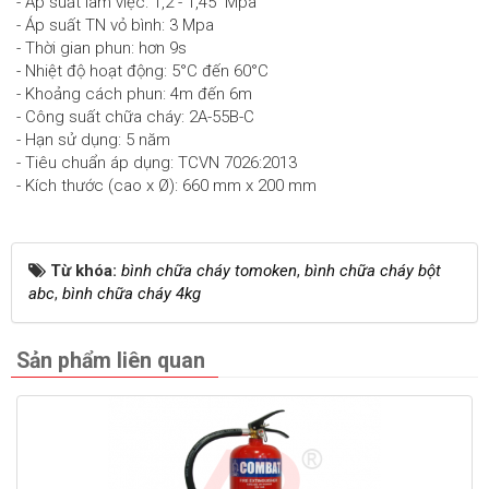
- Áp suất làm việc: 1,2 - 1,45 Mpa
- Áp suất TN vỏ bình: 3 Mpa
- Thời gian phun: hơn 9s
- Nhiệt độ hoạt động: 5°C đến 60°C
- Khoảng cách phun: 4m đến 6m
- Công suất chữa cháy: 2A-55B-C
- Hạn sử dụng: 5 năm
- Tiêu chuẩn áp dụng: TCVN 7026:2013
- Kích thước (cao x Ø): 660 mm x 200 mm
Từ khóa:
bình chữa cháy tomoken
,
bình chữa cháy bột
abc
,
bình chữa cháy 4kg
Sản phẩm liên quan