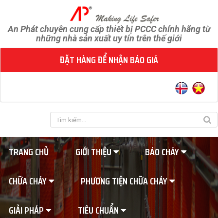
An Phát chuyên cung cấp thiết bị PCCC chính hãng từ
những nhà sản xuất uy tín trên thế giới
ĐẶT HÀNG ĐỂ NHẬN BÁO GIÁ
TRANG CHỦ
GIỚI THIỆU
BÁO CHÁY
CHỮA CHÁY
PHƯƠNG TIỆN CHỮA CHÁY
GIẢI PHÁP
TIÊU CHUẨN