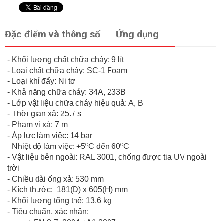
Đặc điểm và thông số
Ứng dụng
- Khối lượng chất chữa cháy: 9 lít
- Loại chất chữa cháy: SC-1 Foam
- Loại khí đẩy: Ni tơ
- Khả năng chữa cháy: 34A, 233B
- Lớp vật liệu chữa cháy hiệu quả: A, B
- Thời gian xả: 25.7 s
- Phạm vi xả: 7 m
- Áp lực làm việc: 14 bar
o
o
- Nhiệt độ làm việc: +5
C đến 60
C
- Vật liệu bên ngoài: RAL 3001, chống được tia UV ngoài
trời
- Chiều dài ống xả: 530 mm
- Kích thước: 181(D) x 605(H) mm
- Khối lượng tổng thể: 13.6 kg
- Tiêu chuẩn, xác nhận: