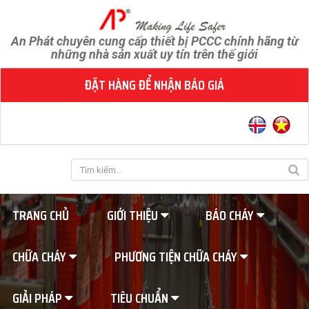
An Phát chuyên cung cấp thiết bị PCCC chính hãng từ
những nhà sản xuất uy tín trên thế giới
ĐẶT HÀNG ĐỂ NHẬN BÁO GIÁ
TRANG CHỦ
GIỚI THIỆU
BÁO CHÁY
CHỮA CHÁY
PHƯƠNG TIỆN CHỮA CHÁY
GIẢI PHÁP
TIÊU CHUẨN