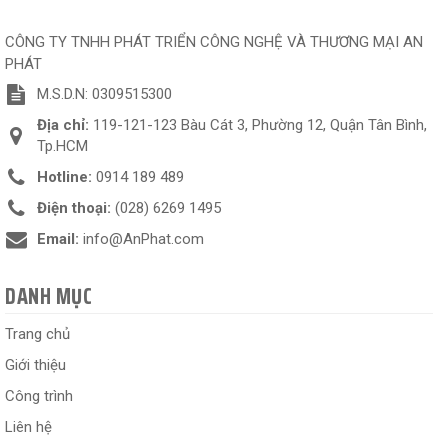
CÔNG TY TNHH PHÁT TRIỂN CÔNG NGHỆ VÀ THƯƠNG MẠI AN
PHÁT
M.S.D.N: 0309515300
Địa chỉ:
119-121-123 Bàu Cát 3, Phường 12, Quận Tân Bình,
Tp.HCM
Hotline:
0914 189 489
Điện thoại:
(028) 6269 1495
Email:
info@AnPhat.com
DANH MỤC
Trang chủ
Giới thiệu
Công trình
Liên hệ