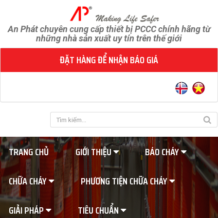
An Phát chuyên cung cấp thiết bị PCCC chính hãng từ
những nhà sản xuất uy tín trên thế giới
ĐẶT HÀNG ĐỂ NHẬN BÁO GIÁ
TRANG CHỦ
GIỚI THIỆU
BÁO CHÁY
CHỮA CHÁY
PHƯƠNG TIỆN CHỮA CHÁY
GIẢI PHÁP
TIÊU CHUẨN