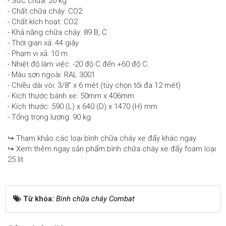
- Sức chứa: 20 kg
- Chất chữa cháy: CO2
- Chất kích hoạt: CO2
- Khả năng chữa cháy: 89 B, C
- Thời gian xả: 44 giây
- Phạm vi xả: 10 m
- Nhiệt độ làm việc: -20 độ C đến +60 độ C
- Màu sơn ngoài: RAL 3001
- Chiều dài vòi: 3/8” x 6 mét (tùy chọn tối đa 12 mét)
- Kích thước bánh xe: 50mm x 406mm
- Kích thước: 590 (L) x 640 (D) x 1470 (H) mm
- Tổng trọng lượng: 90 kg
↪ Tham khảo các loại bình chữa cháy xe đẩy khác ngay
↪ Xem thêm ngay sản phẩm bình chữa cháy xe đẩy foam loại
25 lít
Từ khóa:
Bình chữa cháy Combat