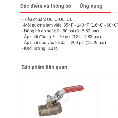
Đặc điểm và thông số
Ứng dụng
- Tiêu chuẩn: UL, C-UL, CE
-Môi trường làm việc: 35○F - 140○F (1.6○C - 60○
- Đồng hồ áp suất: 0 - 80 psi (0 - 5.52 bar)
- Áp suất đầu ra: 5 - 70 psi (0.34 - 4.83 bar)
- Áp suất đầu vào tối đa: 200 psi (13.79 bar)
- Khối lượng: 3.3 lb
Sản phẩm liên quan