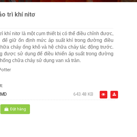
o trì khí nitơ
rì khí nitơ là một cụm thiết bị có thể điều chỉnh được,
để giữ ổn định mức áp suất khí trong đường điều
chữa cháy ống khô và hệ chữa cháy tác động trước.
ũng được sử dụng để điều khiển áp suất trong đường
 thống chữa cháy sử dụng van xả tràn.
Potter
t:
AMD
643.48 KB
Đặt hàng