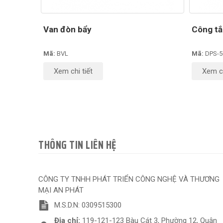
Van đòn bẩy
Công tắ
Mã:
BVL
Mã:
DPS-5
Xem chi tiết
Xem ch
THÔNG TIN LIÊN HỆ
CÔNG TY TNHH PHÁT TRIỂN CÔNG NGHỆ VÀ THƯƠNG
MẠI AN PHÁT
M.S.D.N: 0309515300
Địa chỉ:
119-121-123 Bàu Cát 3, Phường 12, Quận