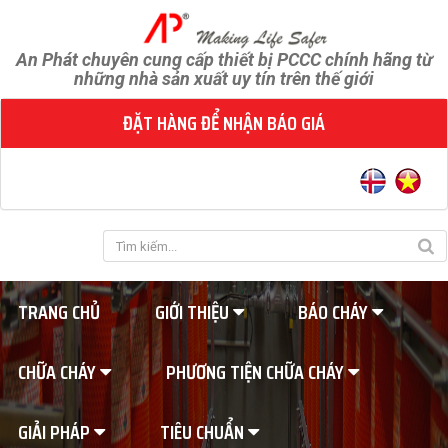
An Phát chuyên cung cấp thiết bị PCCC chính hãng từ
những nhà sản xuất uy tín trên thế giới
ĐẶT HÀNG ĐỂ NHẬN BÁO GIÁ
TRANG CHỦ
GIỚI THIỆU
BÁO CHÁY
CHỮA CHÁY
PHƯƠNG TIỆN CHỮA CHÁY
GIẢI PHÁP
TIÊU CHUẨN