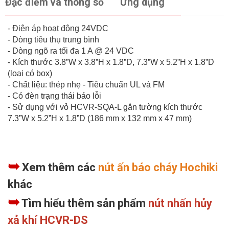
Đặc điểm và thông số
Ứng dụng
- Điện áp hoạt động 24VDC
- Dòng tiêu thụ trung bình
- Dòng ngõ ra tối đa 1 A @ 24 VDC
- Kích thước 3.8”W x 3.8”H x 1.8”D, 7.3”W x 5.2”H x 1.8”D
(loại có box)
- Chất liệu: thép nhẹ - Tiêu chuẩn UL và FM
- Có đèn trạng thái báo lỗi
- Sử dụng với vỏ HCVR-SQA-L gắn tường kích thước
7.3”W x 5.2”H x 1.8”D (186 mm x 132 mm x 47 mm)
➥
Xem thêm các
nút ấn báo cháy Hochiki
khác
➥
Tìm hiểu thêm sản phẩm
nút nhấn hủy
xả khí HCVR-DS