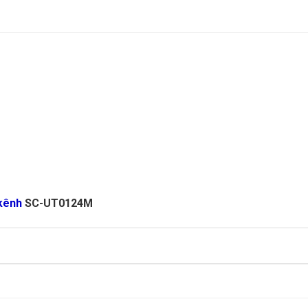
 kênh
SC-UT0124M