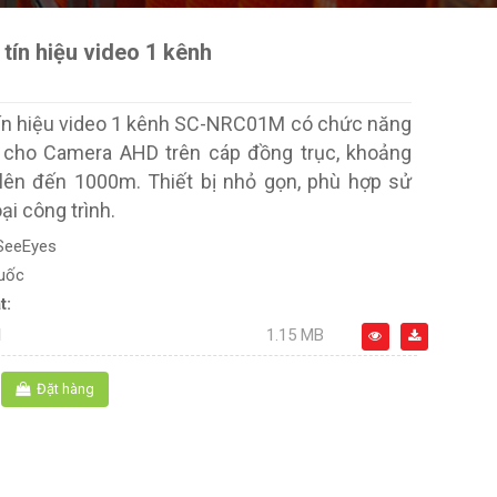
 tín hiệu video 1 kênh
tín hiệu video 1 kênh SC-NRC01M có chức năng
 cho Camera AHD trên cáp đồng trục, khoảng
lên đến 1000m. Thiết bị nhỏ gọn, phù hợp sử
ại công trình.
SeeEyes
uốc
t:
M
1.15 MB
Đặt hàng