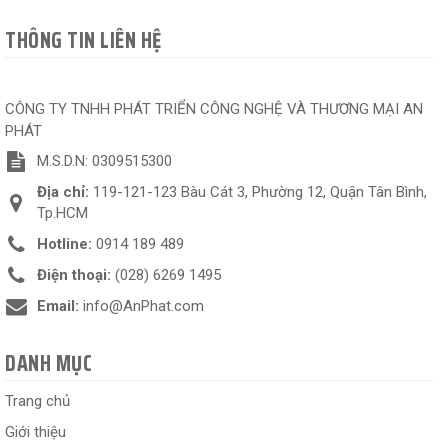
THÔNG TIN LIÊN HỆ
CÔNG TY TNHH PHÁT TRIỂN CÔNG NGHỆ VÀ THƯƠNG MẠI AN
PHÁT
M.S.D.N: 0309515300
Địa chỉ:
119-121-123 Bàu Cát 3, Phường 12, Quận Tân Bình,
Tp.HCM
Hotline:
0914 189 489
Điện thoại:
(028) 6269 1495
Email:
info@AnPhat.com
DANH MỤC
Trang chủ
Giới thiệu