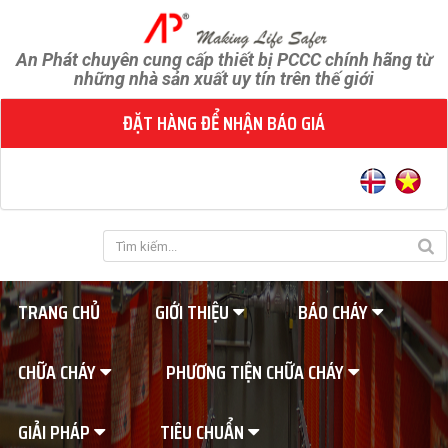
An Phát chuyên cung cấp thiết bị PCCC chính hãng từ
những nhà sản xuất uy tín trên thế giới
ĐẶT HÀNG ĐỂ NHẬN BÁO GIÁ
TRANG CHỦ
GIỚI THIỆU
BÁO CHÁY
CHỮA CHÁY
PHƯƠNG TIỆN CHỮA CHÁY
GIẢI PHÁP
TIÊU CHUẨN