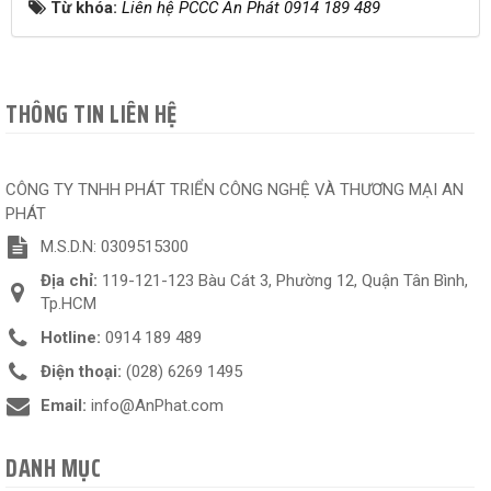
Từ khóa:
Liên hệ PCCC An Phát 0914 189 489
THÔNG TIN LIÊN HỆ
CÔNG TY TNHH PHÁT TRIỂN CÔNG NGHỆ VÀ THƯƠNG MẠI AN
PHÁT
M.S.D.N: 0309515300
Địa chỉ:
119-121-123 Bàu Cát 3, Phường 12, Quận Tân Bình,
Tp.HCM
Hotline:
0914 189 489
Điện thoại:
(028) 6269 1495
Email:
info@AnPhat.com
DANH MỤC