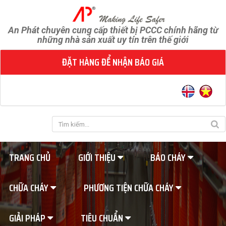
An Phát chuyên cung cấp thiết bị PCCC chính hãng từ
những nhà sản xuất uy tín trên thế giới
ĐẶT HÀNG ĐỂ NHẬN BÁO GIÁ
TRANG CHỦ
GIỚI THIỆU
BÁO CHÁY
CHỮA CHÁY
PHƯƠNG TIỆN CHỮA CHÁY
GIẢI PHÁP
TIÊU CHUẨN