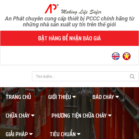
An Phát chuyên cung cấp thiết bị PCCC chính hãng từ
những nhà sản xuất uy tín trên thế giới
ĐẶT HÀNG ĐỂ NHẬN BÁO GIÁ
TRANG CHỦ
GIỚI THIỆU
BÁO CHÁY
CHỮA CHÁY
PHƯƠNG TIỆN CHỮA CHÁY
GIẢI PHÁP
TIÊU CHUẨN