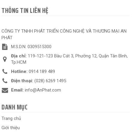
THÔNG TIN LIÊN HỆ
CÔNG TY TNHH PHÁT TRIỂN CÔNG NGHỆ VÀ THƯƠNG MẠI AN
PHÁT
M.S.D.N: 0309515300
Địa chỉ:
119-121-123 Bàu Cát 3, Phường 12, Quận Tân Bình,
Tp.HCM
Hotline:
0914 189 489
Điện thoại:
(028) 6269 1495
Email:
info@AnPhat.com
DANH MỤC
Trang chủ
Giới thiệu