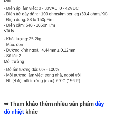
Điện
- Điện áp làm việc: 0 - 30VAC, 0 - 42VDC
- Điện trở dây dẫn: ~100 ohms/km per leg (30.4 ohms/Kft)
- Điện dung: 88 to 150pF/m
- Điện cảm: 540 - 1050nH/m
Vật lý
- Khối lượng: 25.2kg
- Màu: đen
- Đường kính ngoài: 4.44mm ± 0.12mm
- Số lõi: 2
Môi trường
- Độ ẩm tương đối: 0% - 100%
- Môi trường làm việc: trong nhà, ngoài trời
- Nhiệt độ môi trường (max): 69°C (156°F)
➥ Tham khảo thêm nhiều sản phẩm
dây
dò nhiệt
khác