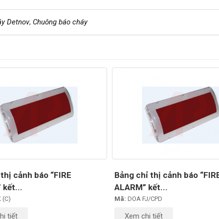
áy Detnov
,
Chuông báo cháy
 thị cảnh báo “FIRE
Bảng chỉ thị cảnh báo “FIR
kết...
ALARM” kết...
 (C)
Mã:
DOA FJ/CPD
i tiết
Xem chi tiết