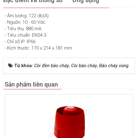
Đặc điểm và thông số
Ứng dụng
- Âm lượng: 122 db(A)
- Nguồn: 10 - 60 Vdc
- Tiêu thụ: 880 mA
- Tiêu chuẩn: EN54-3
- Chỉ số IP: IP66
- Kích thước: 170 x 214 x 181 mm
Từ khóa:
Còi đèn báo cháy
,
Còi báo cháy
,
Báo cháy vùng
Sản phẩm liên quan