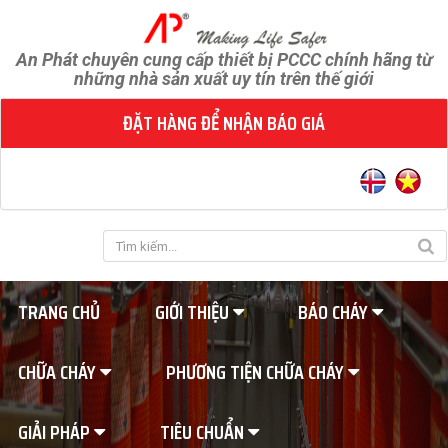
An Phát chuyên cung cấp thiết bị PCCC chính hãng từ
những nhà sản xuất uy tín trên thế giới
ĐẶT HÀNG ĐỂ NHẬN BÁO GIÁ
TRANG CHỦ
GIỚI THIỆU
BÁO CHÁY
CHỮA CHÁY
PHƯƠNG TIỆN CHỮA CHÁY
GIẢI PHÁP
TIÊU CHUẨN