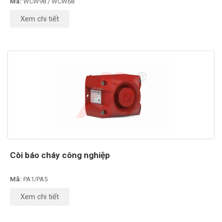
Mã:
WCW98 / WCW68
Xem chi tiết
Còi báo cháy công nghiệp
Mã:
PA1/PA5
Xem chi tiết