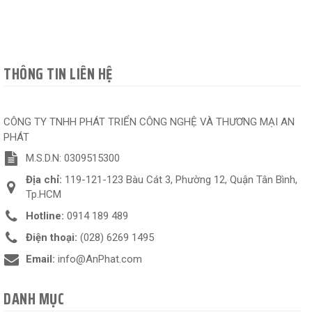
THÔNG TIN LIÊN HỆ
CÔNG TY TNHH PHÁT TRIỂN CÔNG NGHỆ VÀ THƯƠNG MẠI AN
PHÁT
M.S.D.N: 0309515300
Địa chỉ:
119-121-123 Bàu Cát 3, Phường 12, Quận Tân Bình,
Tp.HCM
Hotline:
0914 189 489
Điện thoại:
(028) 6269 1495
Email:
info@AnPhat.com
DANH MỤC