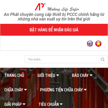
An Phát chuyên cung cấp thiết bị PCCC chính hãng từ
những nhà sản xuất uy tín trên thế giới
ĐẶT HÀNG ĐỂ NHẬN BÁO GIÁ
TRANG CHỦ
GIỚI THIỆU
BÁO CHÁY
CHỮA CHÁY
PHƯƠNG TIỆN CHỮA CHÁY
GIẢI PHÁP
TIÊU CHUẨN