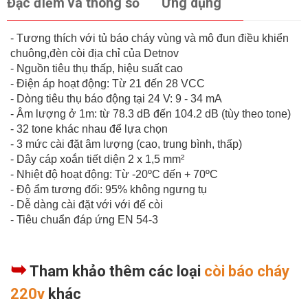
Đặc điểm và thông số
Ứng dụng
- Tương thích với tủ báo cháy vùng và mô đun điều khiển
chuông,đèn còi địa chỉ của Detnov
- Nguồn tiêu thụ thấp, hiệu suất cao
- Điện áp hoạt động: Từ 21 đến 28 VCC
- Dòng tiêu thụ báo động tại 24 V: 9 - 34 mA
- Âm lượng ở 1m: từ 78.3 dB đến 104.2 dB (tùy theo tone)
- 32 tone khác nhau để lựa chọn
- 3 mức cài đặt âm lượng (cao, trung bình, thấp)
- Dây cáp xoắn tiết diện 2 x 1,5 mm²
- Nhiệt độ hoạt động: Từ -20ºC đến + 70ºC
- Độ ẩm tương đối: 95% không ngưng tụ
- Dễ dàng cài đặt với với đế còi
- Tiêu chuẩn đáp ứng EN 54-3
➥
Tham khảo thêm các loại
còi báo cháy
220v
khác