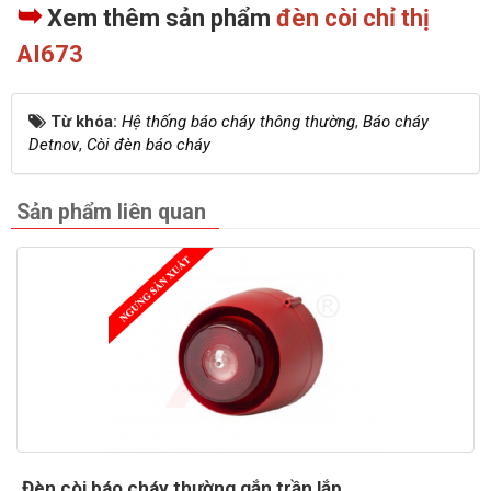
➥
Xem thêm sản phẩm
đèn còi chỉ thị
AI673
Từ khóa:
Hệ thống báo cháy thông thường
,
Báo cháy
Detnov
,
Còi đèn báo cháy
Sản phẩm liên quan
Đèn còi báo cháy thường gắn trần lắp...