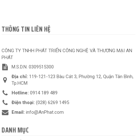
THÔNG TIN LIÊN HỆ
CÔNG TY TNHH PHÁT TRIỂN CÔNG NGHỆ VÀ THƯƠNG MẠI AN
PHÁT
M.S.D.N: 0309515300
Địa chỉ:
119-121-123 Bàu Cát 3, Phường 12, Quận Tân Bình,
Tp.HCM
Hotline:
0914 189 489
Điện thoại:
(028) 6269 1495
Email:
info@AnPhat.com
DANH MỤC