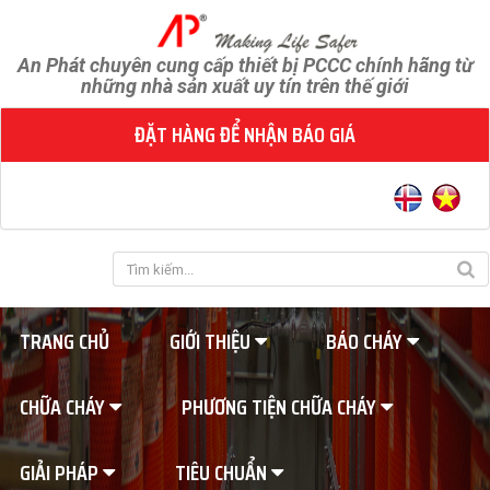
An Phát chuyên cung cấp thiết bị PCCC chính hãng từ
những nhà sản xuất uy tín trên thế giới
ĐẶT HÀNG ĐỂ NHẬN BÁO GIÁ
TRANG CHỦ
GIỚI THIỆU
BÁO CHÁY
CHỮA CHÁY
PHƯƠNG TIỆN CHỮA CHÁY
GIẢI PHÁP
TIÊU CHUẨN