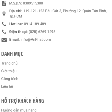
M.S.D.N: 0309515300
Địa chỉ:
119-121-123 Bàu Cát 3, Phường 12, Quận Tân Bình,
Tp.HCM
Hotline:
0914 189 489
Điện thoại:
(028) 6269 1495
Email:
info@AnPhat.com
DANH MỤC
Trang chủ
Giới thiệu
Công trình
Liên hệ
HỖ TRỢ KHÁCH HÀNG
Hướng dẫn mua hàng