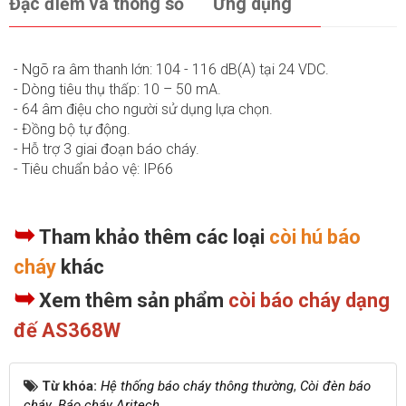
Đặc điểm và thông số
Ứng dụng
- Ngõ ra âm thanh lớn: 104 - 116 dB(A) tại 24 VDC.
- Dòng tiêu thụ thấp: 10 – 50 mA.
- 64 âm điệu cho người sử dụng lựa chọn.
- Đồng bộ tự động.
- Hỗ trợ 3 giai đoạn báo cháy.
- Tiêu chuẩn bảo vệ: IP66
➥
Tham khảo thêm các loại
còi hú báo
cháy
khác
➥
Xem thêm sản phẩm
còi báo cháy dạng
đế AS368W
Từ khóa:
Hệ thống báo cháy thông thường
,
Còi đèn báo
cháy
,
Báo cháy Aritech