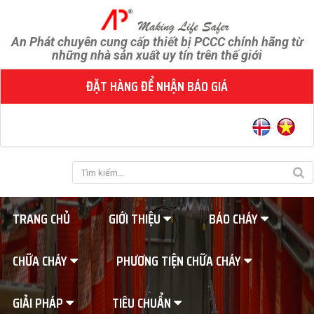
An Phát chuyên cung cấp thiết bị PCCC chính hãng từ
những nhà sản xuất uy tín trên thế giới
ĐẶT HÀNG ĐỂ NHẬN BÁO GIÁ
TRANG CHỦ
GIỚI THIỆU
BÁO CHÁY
CHỮA CHÁY
PHƯƠNG TIỆN CHỮA CHÁY
GIẢI PHÁP
TIÊU CHUẨN