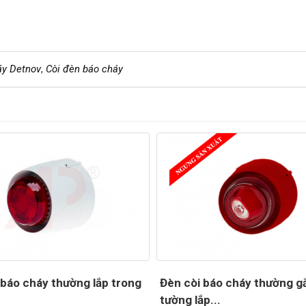
áy Detnov
,
Còi đèn báo cháy
 báo cháy thường lắp trong
Đèn còi báo cháy thường g
tường lắp...