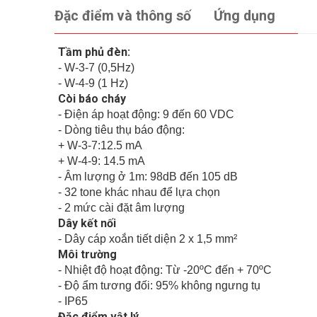
Đặc điểm và thông số
Ứng dụng
Tầm phủ đèn:
- W-3-7 (0,5Hz)
- W-4-9 (1 Hz)
Còi báo cháy
- Điện áp hoạt động: 9 đến 60 VDC
- Dòng tiêu thụ báo động:
+ W-3-7:12.5 mA
+ W-4-9: 14.5 mA
- Âm lượng ở 1m: 98dB đến 105 dB
- 32 tone khác nhau để lựa chọn
- 2 mức cài đặt âm lượng
Dây kết nối
- Dây cáp xoắn tiết diện 2 x 1,5 mm²
Môi trường
- Nhiệt độ hoạt động: Từ -20ºC đến + 70ºC
- Độ ẩm tương đối: 95% không ngưng tụ
- IP65
Đặc điểm vật lý