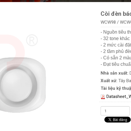
Còi đèn báo
WCW98 / WCW
- Nguồn tiêu t
- 32 tone khác
- 2 mức cài đ
- 2 tầm phủ đè
- Có sẵn 2 màu
- Đạt tiêu chu
Nhà sản xuất:
Xuất xứ:
Tây B
Tài liệu kỹ thuậ
Datasheet_