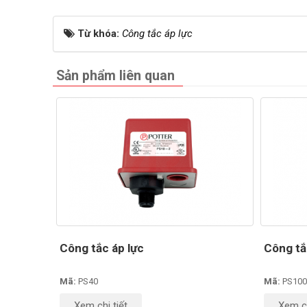
Từ khóa:
Công tắc áp lực
Sản phẩm liên quan
Công tắc áp lực
Công tắ
Mã:
PS40
Mã:
PS100
Xem chi tiết
Xem ch