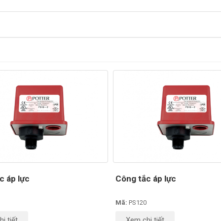
c áp lực
Công tắc áp lực
Mã:
PS120
i tiết
Xem chi tiết