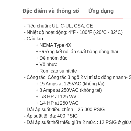
Đặc điểm và thông số
Ứng dụng
- Tiêu chuẩn: UL, C-UL, CSA, CE
- Nhiệt độ hoạt động: 4°F - 180°F (-20°C - 82°C)
- Cấu tạo
+ NEMA Type 4X
+ Đường kết nối áp suất bằng đồng thau
+ Đế nhôm đúc
+ Vỏ nhựa
+ Ron cao su nitrile
- Công tắc: Công tắc 3 ngõ 2 vị trí tác động nhanh
+ 15 Amps at 125VAC (không tải)
+ 8 Amps at 250VAC (không tải)
+ 1/8 HP at 125 VAC
+ 1/4 HP at 250 VAC
- Dải áp suất điều chỉnh 25-300 PSIG
- Áp suất tối đa: 400 PSIG
- Dải áp suất thổi thiểu giữa 2 mức : 12 PSIG ở gi