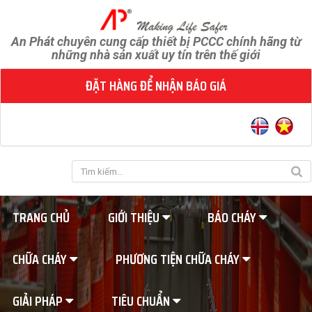
An Phát chuyên cung cấp thiết bị PCCC chính hãng từ
những nhà sản xuất uy tín trên thế giới
ĐẶT HÀNG ĐỂ NHẬN BÁO GIÁ
TRANG CHỦ
GIỚI THIỆU
BÁO CHÁY
CHỮA CHÁY
PHƯƠNG TIỆN CHỮA CHÁY
GIẢI PHÁP
TIÊU CHUẨN