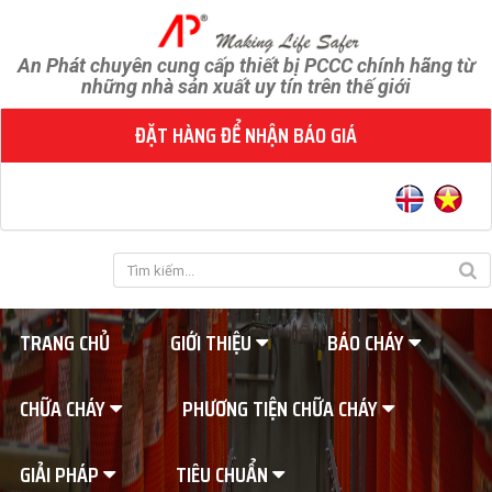
An Phát chuyên cung cấp thiết bị PCCC chính hãng từ
những nhà sản xuất uy tín trên thế giới
ĐẶT HÀNG ĐỂ NHẬN BÁO GIÁ
TRANG CHỦ
GIỚI THIỆU
BÁO CHÁY
CHỮA CHÁY
PHƯƠNG TIỆN CHỮA CHÁY
GIẢI PHÁP
TIÊU CHUẨN