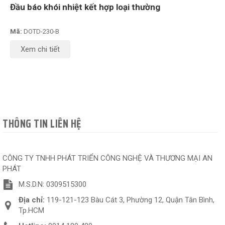
Đầu báo khói nhiệt kết hợp loại thường
Mã:
DOTD-230-B
Xem chi tiết
THÔNG TIN LIÊN HỆ
CÔNG TY TNHH PHÁT TRIỂN CÔNG NGHỆ VÀ THƯƠNG MẠI AN
PHÁT
M.S.D.N: 0309515300
Địa chỉ:
119-121-123 Bàu Cát 3, Phường 12, Quận Tân Bình,
Tp.HCM