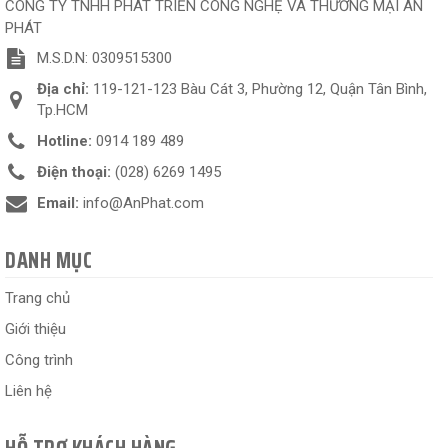
CÔNG TY TNHH PHÁT TRIỂN CÔNG NGHỆ VÀ THƯƠNG MẠI AN
PHÁT
M.S.D.N: 0309515300
Địa chỉ:
119-121-123 Bàu Cát 3, Phường 12, Quận Tân Bình,
Tp.HCM
Hotline:
0914 189 489
Điện thoại:
(028) 6269 1495
Email:
info@AnPhat.com
DANH MỤC
Trang chủ
Giới thiệu
Công trình
Liên hệ