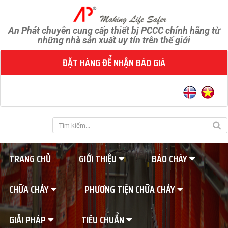
An Phát chuyên cung cấp thiết bị PCCC chính hãng từ
những nhà sản xuất uy tín trên thế giới
ĐẶT HÀNG ĐỂ NHẬN BÁO GIÁ
TRANG CHỦ
GIỚI THIỆU
BÁO CHÁY
CHỮA CHÁY
PHƯƠNG TIỆN CHỮA CHÁY
GIẢI PHÁP
TIÊU CHUẨN