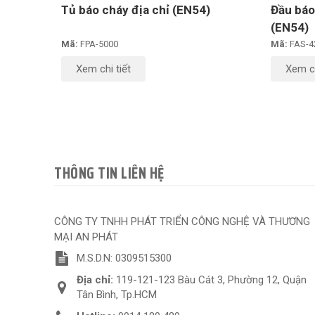
Tủ báo cháy địa chỉ (EN54)
Đầu báo 
(EN54)
Mã:
FPA-5000
Mã:
FAS-4
Xem chi tiết
Xem ch
THÔNG TIN LIÊN HỆ
CÔNG TY TNHH PHÁT TRIỂN CÔNG NGHỆ VÀ THƯƠNG
MẠI AN PHÁT
M.S.D.N: 0309515300
Địa chỉ:
119-121-123 Bàu Cát 3, Phường 12, Quận
Tân Bình, Tp.HCM