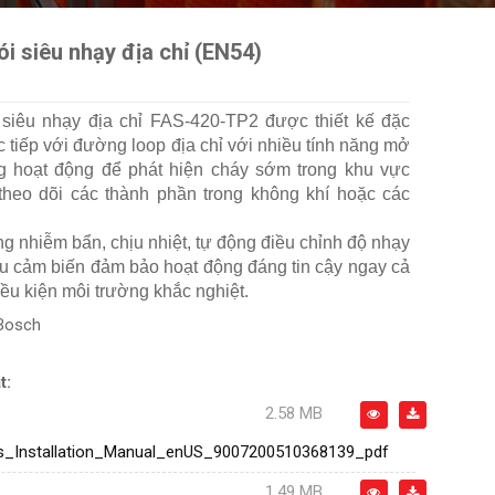
i siêu nhạy địa chỉ (EN54)
siêu nhạy địa chỉ FAS-420-TP2 được thiết kế đặc
rực tiếp với đường loop địa chỉ với nhiều tính năng mở
g hoạt động để phát hiện cháy sớm trong khu vực
heo dõi các thành phần trong không khí hoặc các
 nhiễm bẩn, chịu nhiệt, tự động điều chỉnh độ nhạy
ệu cảm biến đảm bảo hoạt động đáng tin cậy ngay cả
ều kiện môi trường khắc nghiệt.
Bosch
t:
2.58 MB
s_Installation_Manual_enUS_9007200510368139_pdf
1.49 MB