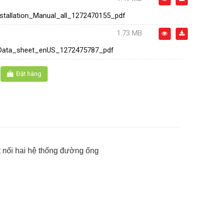
stallation_Manual_all_1272470155_pdf
1.73 MB
Data_sheet_enUS_1272475787_pdf
Đặt hàng
t nối hai hệ thống đường ống