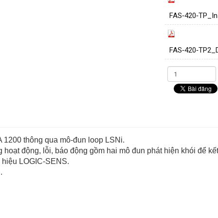
FAS‑420‑TP_In
FAS‑420‑TP2_
PA 1200 thông qua mô-đun loop LSNi.
g hoạt động, lỗi, báo động gồm hai mô đun phát hiện khói để kế
tín hiệu LOGIC-SENS.
.