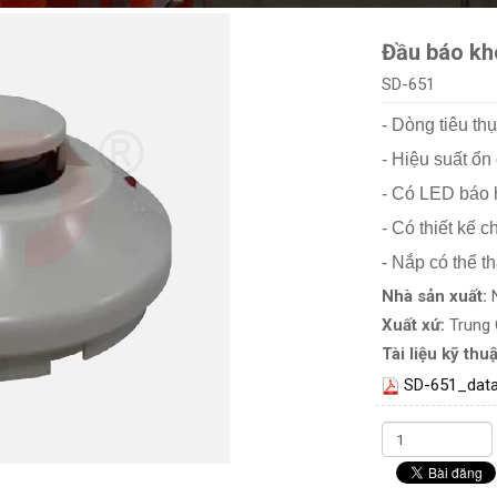
Đầu báo kh
SD-651
- Dòng tiêu th
- Hiệu suất ổn
- Có LED báo h
- Có thiết kế 
- Nắp có thể th
Nhà sản xuất:
Xuất xứ:
Trung
Tài liệu kỹ thuậ
SD-651_dat