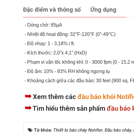
Đặc điểm và thông số
Ứng dụng
- Dòng chờ: 85µA
- Nhiệt độ hoạt động: 32°F-120°F (0°-49°C)
- Độ nhạy: 1 - 3,18% / ft.
- Kích thước: 2,0˝x 4,1˝ (HxD)
- Phạm vi vận tốc không khí: 0 - 3000 fpm (0 - 15,2 m
- Độ ẩm: 10% - 93% RH không ngưng tụ
- Khoảng cách giữa các đầu báo: 30 feet (900 sq. Ft
➥
Xem thêm các
đầu báo khói Notifi
➥
Tìm hiểu thêm sản phẩm
đầu báo 
Từ khóa:
Thiết bị báo cháy Notifier
,
Đầu báo cháy
,