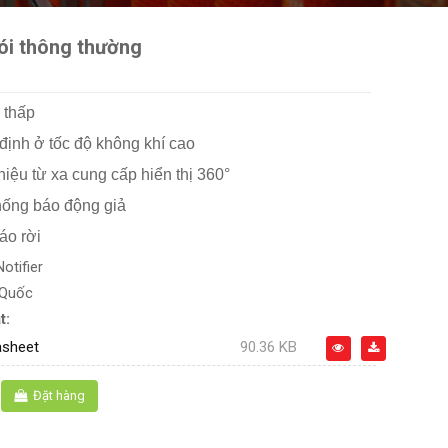
ói thông thường
ụ thấp
 định ở tốc độ không khí cao
iệu từ xa cung cấp hiển thị 360°
chống báo động giả
áo rời
Notifier
 Quốc
t:
asheet
90.36 KB
Đặt hàng