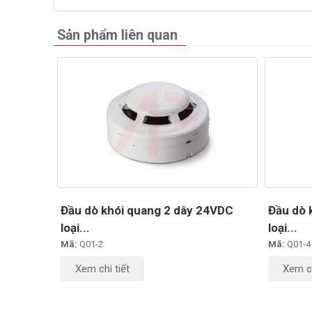
Sản phẩm liên quan
Đầu dò khói quang 2 dây 24VDC
Đầu dò 
loại...
loại...
Mã:
Q01-2
Mã:
Q01-4
Xem chi tiết
Xem ch