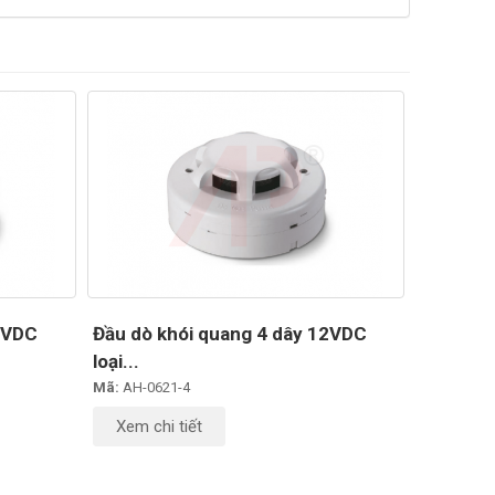
4VDC
Đầu dò khói quang 4 dây 12VDC
loại...
Mã:
AH-0621-4
Xem chi tiết