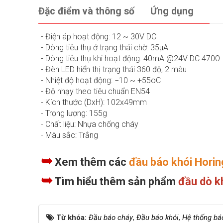
Đặc điểm và thông số
Ứng dụng
- Điện áp hoạt động: 12 ~ 30V DC
- Dòng tiêu thụ ở trạng thái chờ: 35μA
- Dòng tiêu thụ khi hoạt động: 40mA @24V DC 470Ω
- Đèn LED hiển thị trạng thái 360 độ, 2 màu
- Nhiệt độ hoạt động: −10 ~ +55oC
- Độ nhạy theo tiêu chuẩn EN54
- Kích thước (DxH): 102x49mm
- Trọng lượng: 155g
- Chất liệu: Nhựa chống cháy
- Màu sắc: Trắng
➥
Xem thêm các
đầu báo khói Horin
➥
Tìm hiểu thêm sản phẩm
đầu dò k
Từ khóa:
Đầu báo cháy
,
Đầu báo khói
,
Hệ thống bá