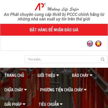
An Phát chuyên cung cấp thiết bị PCCC chính hãng từ
những nhà sản xuất uy tín trên thế giới
ĐẶT HÀNG ĐỂ NHẬN BÁO GIÁ
TRANG CHỦ
GIỚI THIỆU
BÁO CHÁY
CHỮA CHÁY
PHƯƠNG TIỆN CHỮA CHÁY
GIẢI PHÁP
TIÊU CHUẨN