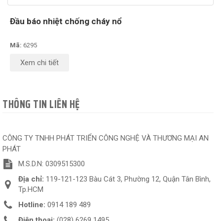
Đầu báo nhiệt chống cháy nổ
Mã:
6295
Xem chi tiết
THÔNG TIN LIÊN HỆ
CÔNG TY TNHH PHÁT TRIỂN CÔNG NGHỆ VÀ THƯƠNG MẠI AN
PHÁT
M.S.D.N: 0309515300
Địa chỉ:
119-121-123 Bàu Cát 3, Phường 12, Quận Tân Bình,
Tp.HCM
Hotline:
0914 189 489
Điện thoại:
(028) 6269 1495