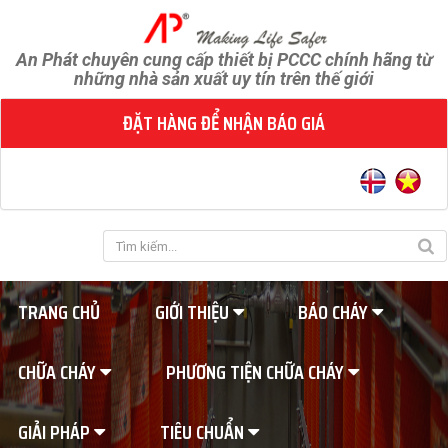
An Phát chuyên cung cấp thiết bị PCCC chính hãng từ
những nhà sản xuất uy tín trên thế giới
ĐẶT HÀNG ĐỂ NHẬN BÁO GIÁ
TRANG CHỦ
GIỚI THIỆU
BÁO CHÁY
CHỮA CHÁY
PHƯƠNG TIỆN CHỮA CHÁY
GIẢI PHÁP
TIÊU CHUẨN