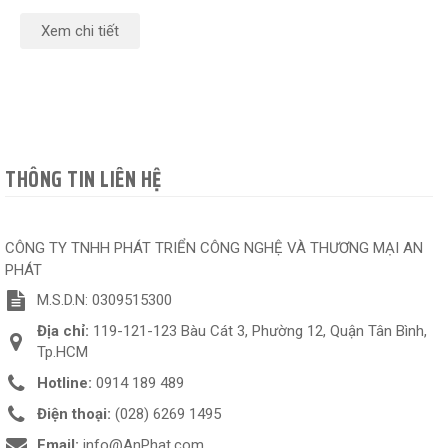
Xem chi tiết
THÔNG TIN LIÊN HỆ
CÔNG TY TNHH PHÁT TRIỂN CÔNG NGHỆ VÀ THƯƠNG MẠI AN
PHÁT
M.S.D.N: 0309515300
Địa chỉ:
119-121-123 Bàu Cát 3, Phường 12, Quận Tân Bình,
Tp.HCM
Hotline:
0914 189 489
Điện thoại:
(028) 6269 1495
Email:
info@AnPhat.com