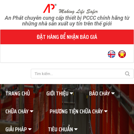
An Phát chuyên cung cấp thiết bị PCCC chính hãng từ
những nhà sản xuất uy tín trên thế giới
ĐẶT HÀNG ĐỂ NHẬN BÁO GIÁ
TRANG CHỦ
GIỚI THIỆU
BÁO CHÁY
CHỮA CHÁY
PHƯƠNG TIỆN CHỮA CHÁY
GIẢI PHÁP
TIÊU CHUẨN