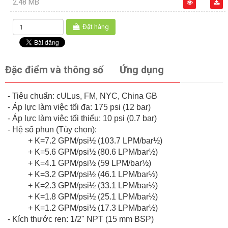
2.48 MB
Đặt hàng
Đặc điểm và thông số
Ứng dụng
- Tiêu chuẩn: cULus, FM, NYC, China GB
- Áp lực làm việc tối đa: 175 psi (12 bar)
- Áp lực làm việc tối thiểu: 10 psi (0.7 bar)
- Hệ số phun (Tùy chọn):
+ K=7.2 GPM/psi½ (103.7 LPM/bar½)
+ K=5.6 GPM/psi½ (80.6 LPM/bar½)
+ K=4.1 GPM/psi½ (59 LPM/bar½)
+ K=3.2 GPM/psi½ (46.1 LPM/bar½)
+ K=2.3 GPM/psi½ (33.1 LPM/bar½)
+ K=1.8 GPM/psi½ (25.1 LPM/bar½)
+ K=1.2 GPM/psi½ (17.3 LPM/bar½)
- Kích thước ren: 1/2" NPT (15 mm BSP)