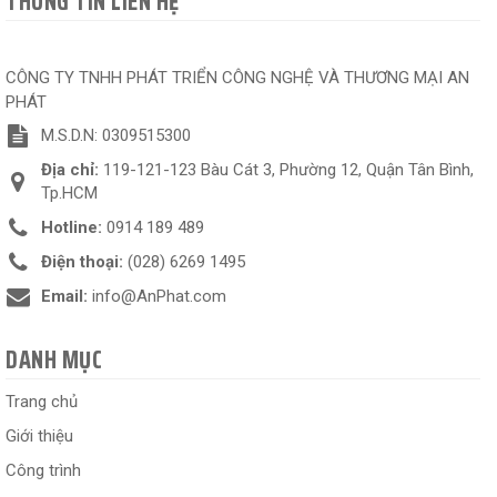
THÔNG TIN LIÊN HỆ
CÔNG TY TNHH PHÁT TRIỂN CÔNG NGHỆ VÀ THƯƠNG MẠI AN
PHÁT
M.S.D.N: 0309515300
Địa chỉ:
119-121-123 Bàu Cát 3, Phường 12, Quận Tân Bình,
Tp.HCM
Hotline:
0914 189 489
Điện thoại:
(028) 6269 1495
Email:
info@AnPhat.com
DANH MỤC
Trang chủ
Giới thiệu
Công trình