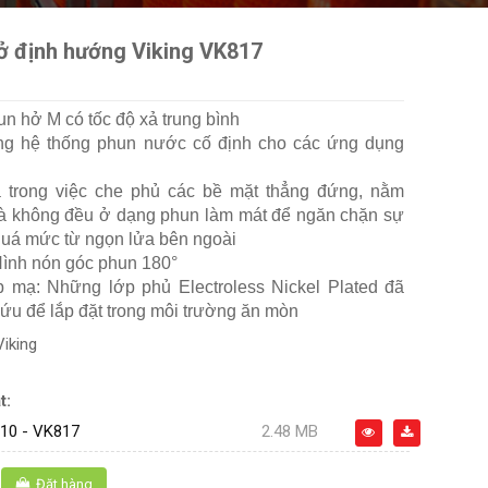
ở định hướng Viking VK817
n hở M có tốc độ xả trung bình
ong hệ thống phun nước cố định cho các ứng dụng
ả trong việc che phủ các bề mặt thẳng đứng, nằm
à không đều ở dạng phun làm mát để ngăn chặn sự
 quá mức từ ngọn lửa bên ngoài
Hình nón góc phun 180°
ớp mạ: Những lớp phủ Electroless Nickel Plated đã
ứu để lắp đặt trong môi trường ăn mòn
Viking
t:
10 - VK817
2.48 MB
Đặt hàng