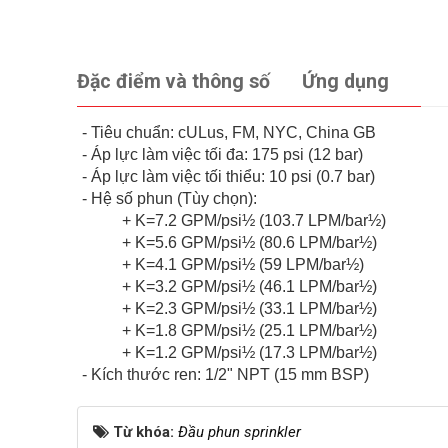
Đặc điểm và thông số
Ứng dụng
- Tiêu chuẩn: cULus, FM, NYC, China GB
- Áp lực làm việc tối đa: 175 psi (12 bar)
- Áp lực làm việc tối thiểu: 10 psi (0.7 bar)
- Hệ số phun (Tùy chọn):
+ K=7.2 GPM/psi½ (103.7 LPM/bar½)
+ K=5.6 GPM/psi½ (80.6 LPM/bar½)
+ K=4.1 GPM/psi½ (59 LPM/bar½)
+ K=3.2 GPM/psi½ (46.1 LPM/bar½)
+ K=2.3 GPM/psi½ (33.1 LPM/bar½)
+ K=1.8 GPM/psi½ (25.1 LPM/bar½)
+ K=1.2 GPM/psi½ (17.3 LPM/bar½)
- Kích thước ren: 1/2" NPT (15 mm BSP)
Từ khóa:
Đầu phun sprinkler