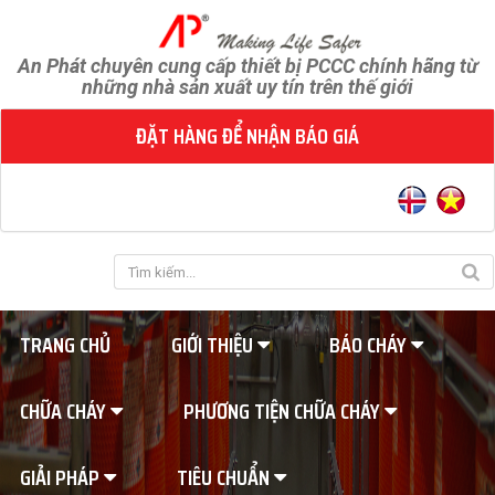
An Phát chuyên cung cấp thiết bị PCCC chính hãng từ
những nhà sản xuất uy tín trên thế giới
ĐẶT HÀNG ĐỂ NHẬN BÁO GIÁ
TRANG CHỦ
GIỚI THIỆU
BÁO CHÁY
CHỮA CHÁY
PHƯƠNG TIỆN CHỮA CHÁY
GIẢI PHÁP
TIÊU CHUẨN