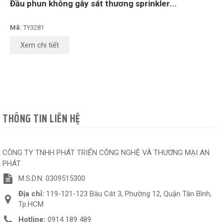
Đầu phun không gây sát thương sprinkler...
Mã:
TY3281
Xem chi tiết
THÔNG TIN LIÊN HỆ
CÔNG TY TNHH PHÁT TRIỂN CÔNG NGHỆ VÀ THƯƠNG MẠI AN
PHÁT
M.S.D.N: 0309515300
Địa chỉ:
119-121-123 Bàu Cát 3, Phường 12, Quận Tân Bình,
Tp.HCM
Hotline:
0914 189 489