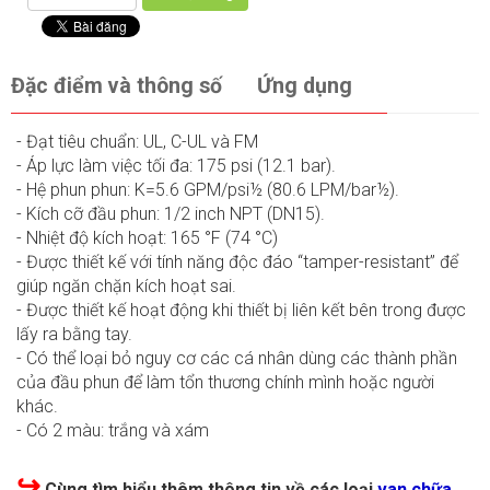
Đặc điểm và thông số
Ứng dụng
- Đạt tiêu chuẩn: UL, C-UL và FM
- Áp lực làm việc tối đa: 175 psi (12.1 bar).
- Hệ phun phun: K=5.6 GPM/psi½ (80.6 LPM/bar½).
- Kích cỡ đầu phun: 1/2 inch NPT (DN15).
- Nhiệt độ kích hoạt: 165 °F (74 °C)
- Được thiết kế với tính năng độc đáo “tamper-resistant” để
giúp ngăn chặn kích hoạt sai.
- Được thiết kế hoạt động khi thiết bị liên kết bên trong được
lấy ra bằng tay.
- Có thể loại bỏ nguy cơ các cá nhân dùng các thành phần
của đầu phun để làm tổn thương chính mình hoặc người
khác.
- Có 2 màu: trắng và xám
↪
Cùng tìm hiểu thêm thông tin về các loại
van chữa