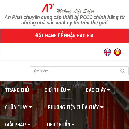
An Phát chuyên cung cấp thiết bị PCCC chính hãng từ
những nhà sản xuất uy tín trên thế giới
ĐẶT HÀNG ĐỂ NHẬN BÁO GIÁ
TRANG CHỦ
GIỚI THIỆU
BÁO CHÁY
CHỮA CHÁY
PHƯƠNG TIỆN CHỮA CHÁY
GIẢI PHÁP
TIÊU CHUẨN