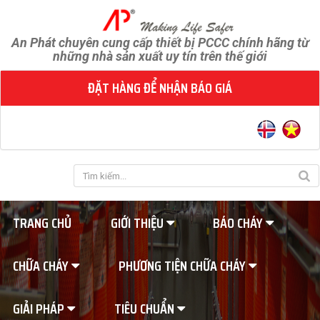
An Phát chuyên cung cấp thiết bị PCCC chính hãng từ
những nhà sản xuất uy tín trên thế giới
ĐẶT HÀNG ĐỂ NHẬN BÁO GIÁ
TRANG CHỦ
GIỚI THIỆU
BÁO CHÁY
CHỮA CHÁY
PHƯƠNG TIỆN CHỮA CHÁY
GIẢI PHÁP
TIÊU CHUẨN