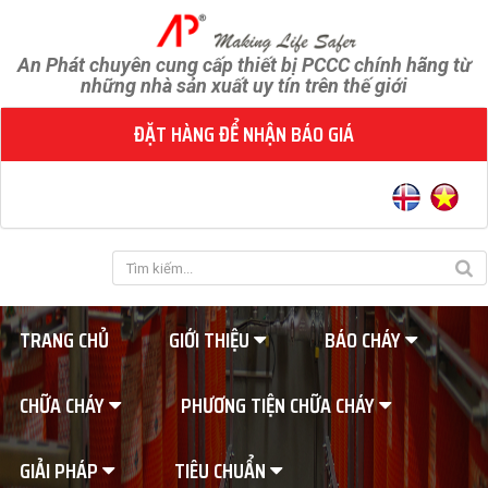
An Phát chuyên cung cấp thiết bị PCCC chính hãng từ
những nhà sản xuất uy tín trên thế giới
ĐẶT HÀNG ĐỂ NHẬN BÁO GIÁ
TRANG CHỦ
GIỚI THIỆU
BÁO CHÁY
CHỮA CHÁY
PHƯƠNG TIỆN CHỮA CHÁY
GIẢI PHÁP
TIÊU CHUẨN