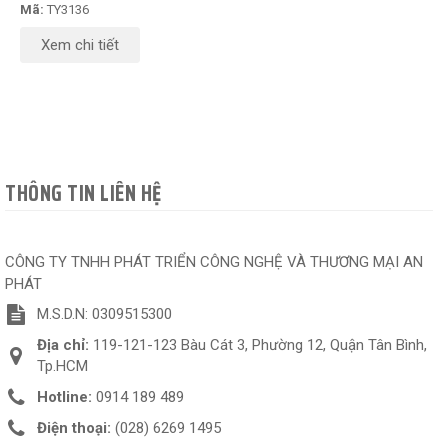
Mã:
TY3136
Xem chi tiết
THÔNG TIN LIÊN HỆ
CÔNG TY TNHH PHÁT TRIỂN CÔNG NGHỆ VÀ THƯƠNG MẠI AN
PHÁT
M.S.D.N: 0309515300
Địa chỉ:
119-121-123 Bàu Cát 3, Phường 12, Quận Tân Bình,
Tp.HCM
Hotline:
0914 189 489
Điện thoại:
(028) 6269 1495