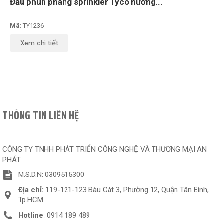
Đầu phun phẳng sprinkler Tyco hướng...
Mã:
TY1236
Xem chi tiết
THÔNG TIN LIÊN HỆ
CÔNG TY TNHH PHÁT TRIỂN CÔNG NGHỆ VÀ THƯƠNG MẠI AN
PHÁT
M.S.D.N: 0309515300
Địa chỉ:
119-121-123 Bàu Cát 3, Phường 12, Quận Tân Bình,
Tp.HCM
Hotline:
0914 189 489