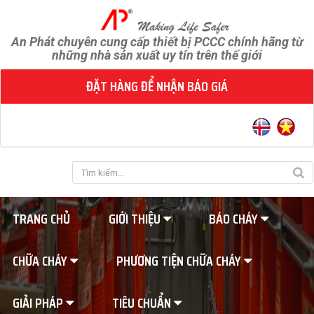
An Phát chuyên cung cấp thiết bị PCCC chính hãng từ
những nhà sản xuất uy tín trên thế giới
ĐẶT HÀNG ĐỂ NHẬN BÁO GIÁ
TRANG CHỦ
GIỚI THIỆU
BÁO CHÁY
CHỮA CHÁY
PHƯƠNG TIỆN CHỮA CHÁY
GIẢI PHÁP
TIÊU CHUẨN