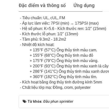
Đặc điểm và thông số
Ứng dụng
- Tiêu chuẩn: UL, cUL, FM
- Áp lực làm việc: 7PSI (min) → 175PSI (max)
- Hệ số phun: K=5.6 - Kích thước ren: 1/2" (15mm)
- Kích thước lỗ phun: 1/2" (13mm)
- Tầm phủ: 9.3m2 - 18.2m2
- Nhiệt độ kích hoạt:
+ 135°F (57°C) Ống thủy tinh màu cam.
+ 155°F (68°C) Ống thủy tinh màu đỏ
+ 175°F (79°C) Ống thủy tinh màu vàng.
+ 200°F (93°C) Ống thủy tinh màu xanh lá cây
+ 286°F (141°C) Ống thủy tinh màu xanh dươ
+ 360°F (182°C) Ống thủy tinh màu tím.
- Kích hoạt bằng ống thủy tinh đường kính 5mm
- Chất liệu lớp mạ: Đồng, crom, polyester
Từ khóa:
Đầu phun sprinkler