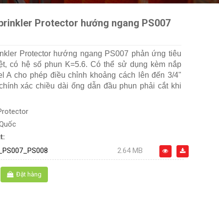
prinkler Protector hướng ngang PS007
nkler Protector hướng ngang PS007 phản ứng tiêu
ệt, có hệ số phun K=5.6. Có thể sử dụng kèm nắp
l A cho phép điều chỉnh khoảng cách lên đến 3/4"
chính xác chiều dài ống dẫn đầu phun phải cắt khi
Protector
 Quốc
t:
_PS007_PS008
2.64 MB
Đặt hàng