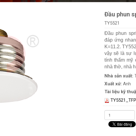
Đầu phun s
TY5521
Đầu phun spr
đáp ứng nhan
K=11.2. TY552
vậy sẽ là sự l
tính thẩm mỹ 
nhà thờ, nhà 
Nhà sản xuất:
Xuất xứ:
Anh
Tài liệu kỹ thuậ
TY5521_TFP