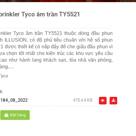
prinkler Tyco âm trần TY5521
inkler Tyco âm trần TY5521 thuộc dòng đầu phun
h ILLUSION, có độ phủ tiêu chuẩn với hệ số phun
1 được thiết kế có nắp đậy để che giấu đầu phun vì
ựa chọn tốt nhất cho kiến ​​trúc các khu vực yêu cầu
cao như hành lang khách sạn, tòa nhà văn phòng,
hàng,…
Tyco
t:
184_08_2022
470.64 KB
Đặt hàng