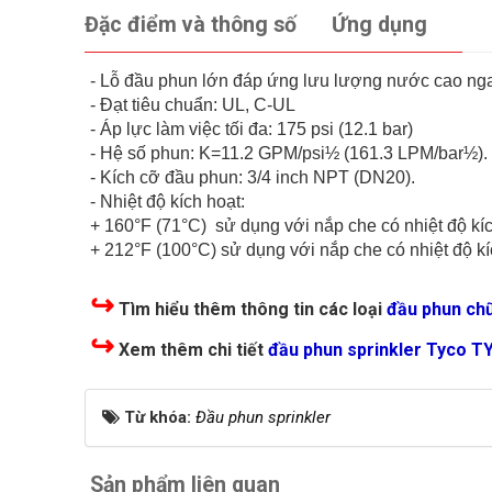
Đặc điểm và thông số
Ứng dụng
- Lỗ đầu phun lớn đáp ứng lưu lượng nước cao nga
- Đạt tiêu chuẩn: UL, C-UL
- Áp lực làm việc tối đa: 175 psi (12.1 bar)
- Hệ số phun: K=11.2 GPM/psi½ (161.3 LPM/bar½).
- Kích cỡ đầu phun: 3/4 inch NPT (DN20).
- Nhiệt độ kích hoạt:
+ 160°F (71°C) sử dụng với nắp che có nhiệt độ kíc
+ 212°F (100°C) sử dụng với nắp che có nhiệt độ kí
↪
Tìm hiểu thêm thông tin các loại
đầu phun ch
↪
Xem thêm chi tiết
đầu phun sprinkler Tyco T
Từ khóa:
Đầu phun sprinkler
Sản phẩm liên quan