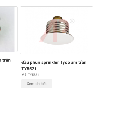
m trần
Đầu phun sprinkler Tyco âm trần
TY5521
Mã:
TY5521
Xem chi tiết