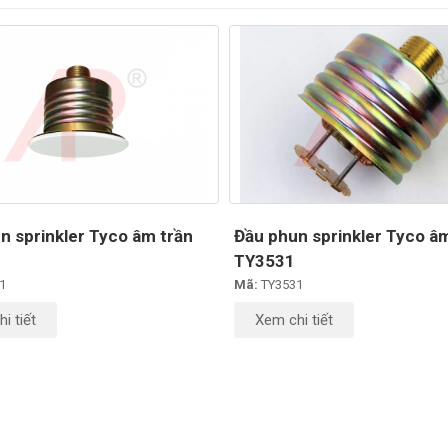
n sprinkler Tyco âm trần
Đầu phun sprinkler Tyco â
TY3531
1
Mã:
TY3531
i tiết
Xem chi tiết