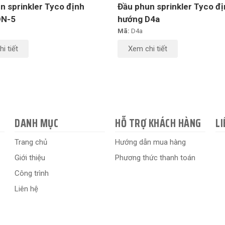
n sprinkler Tyco định
Đầu phun sprinkler Tyco đ
DN-5
hướng D4a
Mã:
D4a
i tiết
Xem chi tiết
DANH MỤC
HỖ TRỢ KHÁCH HÀNG
LI
Trang chủ
Hướng dẫn mua hàng
Giới thiệu
Phương thức thanh toán
Công trình
Liên hệ