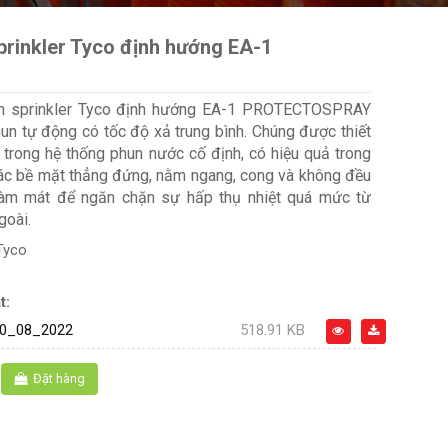
prinkler Tyco định hướng EA-1
n sprinkler Tyco định hướng EA-1 PROTECTOSPRAY
un tự động có tốc độ xả trung bình. Chúng được thiết
trong hệ thống phun nước cố định, có hiệu quả trong
ác bề mặt thẳng đứng, nằm ngang, cong và không đều
àm mát để ngăn chặn sự hấp thụ nhiệt quá mức từ
goài.
Tyco
t:
0_08_2022
518.91 KB
Đặt hàng