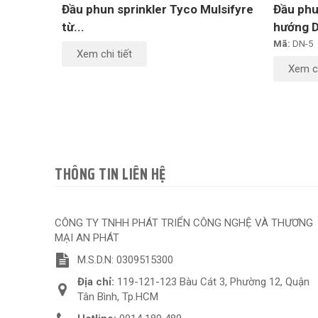
Đầu phun sprinkler Tyco Mulsifyre
Đầu phu
từ...
hướng 
Mã:
DN-5
Xem chi tiết
Xem ch
THÔNG TIN LIÊN HỆ
CÔNG TY TNHH PHÁT TRIỂN CÔNG NGHỆ VÀ THƯƠNG
MẠI AN PHÁT
M.S.D.N: 0309515300
Địa chỉ:
119-121-123 Bàu Cát 3, Phường 12, Quận
Tân Bình, Tp.HCM