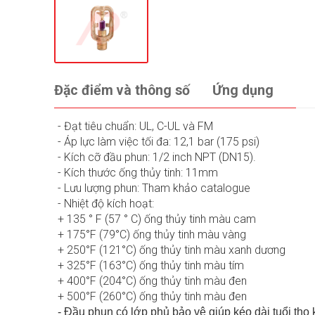
Đặc điểm và thông số
Ứng dụng
- Đạt tiêu chuẩn: UL, C-UL và FM
- Áp lực làm việc tối đa: 12,1 bar (175 psi)
- Kích cỡ đầu phun: 1/2 inch NPT (DN15).
- Kích thước ống thủy tinh: 11mm
- Lưu lượng phun: Tham khảo catalogue
- Nhiệt độ kích hoạt:
+ 135 ° F (57 ° C) ống thủy tinh màu cam
+ 175°F (79°C) ống thủy tinh màu vàng
+ 250°F (121°C) ống thủy tinh màu xanh dương
+ 325°F (163°C) ống thủy tinh màu tím
+ 400°F (204°C) ống thủy tinh màu đen
+ 500°F (260°C) ống thủy tinh màu đen
- Đầu phun có lớp phủ bảo vệ giúp kéo dài tuổi thọ