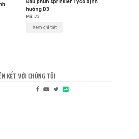
Đầu phun sprinkler Tyco định
ịnh
hướng D3
Mã:
D3
Xem chi tiết
ÊN KẾT VỚI CHÚNG TÔI