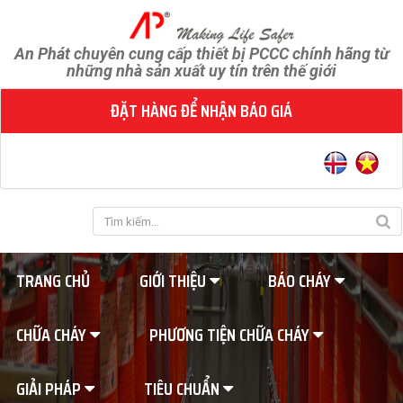
An Phát chuyên cung cấp thiết bị PCCC chính hãng từ
những nhà sản xuất uy tín trên thế giới
ĐẶT HÀNG ĐỂ NHẬN BÁO GIÁ
TRANG CHỦ
GIỚI THIỆU
BÁO CHÁY
CHỮA CHÁY
PHƯƠNG TIỆN CHỮA CHÁY
GIẢI PHÁP
TIÊU CHUẨN