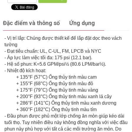
Đặc điểm và thông số
Ứng dụng
- Vị trí lắp: Chúng được thiết kế để lắp đặt dọc theo vách
tường
- Đạt tiêu chuẩn: UL, C-UL, FM, LPCB và NYC
- Áp lực làm việc tối đa: 175 psi (12.1 bar).
- Hệ số phun: K=5.6 GPM/psi½ (80.6 LPM/bar½).
- Nhiệt độ kích hoạt:
+ 135°F (57°C) Ống thủy tinh màu cam
+ 155°F (68°C) Ống thủy tinh màu đỏ
+ 175°F (79°C) Ống thủy tinh màu vàng
+ 200°F (93°C) Ống thủy tinh màu xanh lá cây
+ 286°F (141°C) Ống thủy tinh màu xanh dương
+ 360°F (182°C) Ống thủy tinh màu tím
- Đầu phun được phủ một lớp chống ăn mòn giúp kéo dài
tuổi thọ. Tuy nhiên điều này không đồng nghĩa với việc đầu
phun này phù hợp với tất cả các môi trường ăn mòn. Do