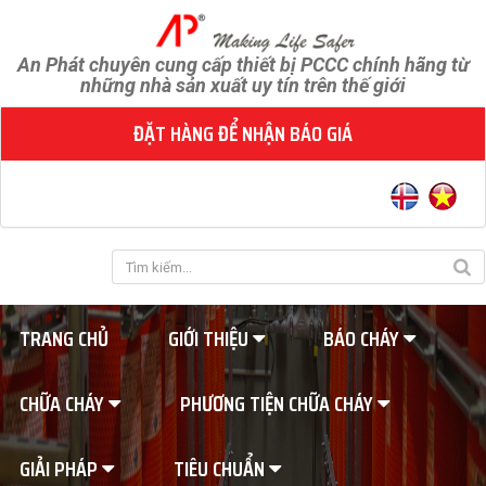
An Phát chuyên cung cấp thiết bị PCCC chính hãng từ
những nhà sản xuất uy tín trên thế giới
ĐẶT HÀNG ĐỂ NHẬN BÁO GIÁ
TRANG CHỦ
GIỚI THIỆU
BÁO CHÁY
CHỮA CHÁY
PHƯƠNG TIỆN CHỮA CHÁY
GIẢI PHÁP
TIÊU CHUẨN