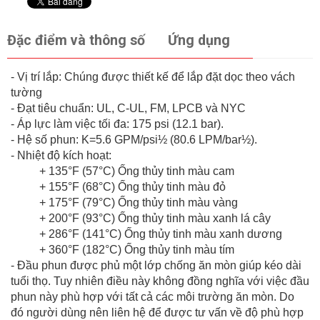
Đặc điểm và thông số
Ứng dụng
- Vị trí lắp: Chúng được thiết kế để lắp đặt dọc theo vách
tường
- Đạt tiêu chuẩn: UL, C-UL, FM, LPCB và NYC
- Áp lực làm việc tối đa: 175 psi (12.1 bar).
- Hệ số phun: K=5.6 GPM/psi½ (80.6 LPM/bar½).
- Nhiệt độ kích hoạt:
+ 135°F (57°C) Ống thủy tinh màu cam
+ 155°F (68°C) Ống thủy tinh màu đỏ
+ 175°F (79°C) Ống thủy tinh màu vàng
+ 200°F (93°C) Ống thủy tinh màu xanh lá cây
+ 286°F (141°C) Ống thủy tinh màu xanh dương
+ 360°F (182°C) Ống thủy tinh màu tím
- Đầu phun được phủ một lớp chống ăn mòn giúp kéo dài
tuổi thọ. Tuy nhiên điều này không đồng nghĩa với việc đầu
phun này phù hợp với tất cả các môi trường ăn mòn. Do
đó người dùng nên liên hệ để được tư vấn về độ phù hợp