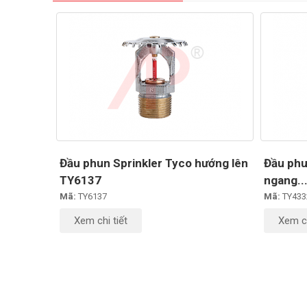
Đầu phun Sprinkler Tyco hướng lên
Đầu phu
TY6137
ngang..
Mã:
TY6137
Mã:
TY433
Xem chi tiết
Xem ch