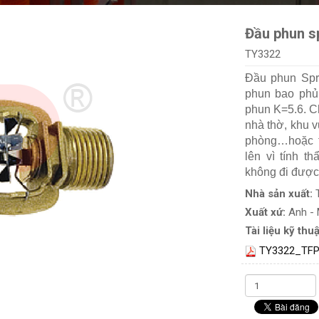
Đầu phun s
TY3322
Đầu phun Spr
phun bao phủ
phun K=5.6. Ch
nhà thờ, khu v
phòng…hoặc t
lên vì tính t
không đi được
Nhà sản xuất:
Xuất xứ:
Anh -
Tài liệu kỹ thuậ
TY3322_TFP