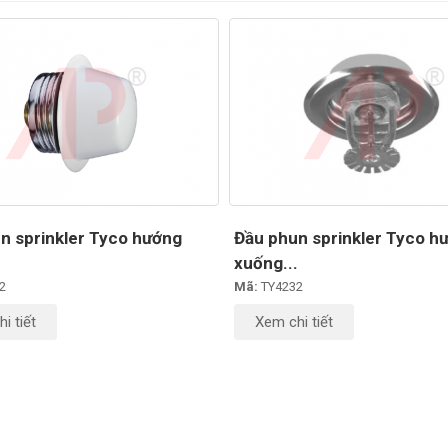
n sprinkler Tyco hướng
Đầu phun sprinkler Tyco h
.
xuống...
2
Mã:
TY4232
i tiết
Xem chi tiết