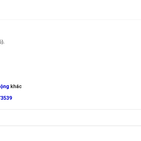
).
động
khác
Y3539