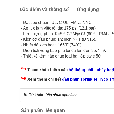
Đặc điểm và thông số
Ứng dụng
- Đạt tiêu chuẩn: UL, C-UL, FM và NYC.
- Áp lực làm việc tối đa: 175 psi (12.1 bar).
- Lưu lượng phun: K=5.6 GPM/psi½ (80.6 LPM/bar½
- Kích cỡ đầu phun: 1/2 inch NPT (DN15).
- Nhiệt độ kích hoạt: 165°F (74°C).
- Diện tích vùng bao phủ tối đa lên đến 35.7 m².
- Thiết kế kèm nắp chụp loại hai lớp style 50.
↪
Tham khảo thêm các
hệ thống chữa cháy tự 
↪
Xem thêm chi tiết
đầu phun sprinkler Tyco T
Từ khóa:
Đầu phun sprinkler
Sản phẩm liên quan