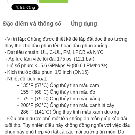
Đặc điểm và thông số
Ứng dụng
- Vị trí lắp: Chúng được thiết kế để lắp đặt dọc theo tường
thay thế cho đầu phun lên hoặc đầu phun xuống
- Đạt tiêu chuẩn: UL, C-UL, FM, LPCB và NYC
- Áp lực làm việc tối đa: 175 psi (12.1 bar).
- Hệ số phun: K=5.6 GPM/psi½ (80.6 LPM/bar½).
- Kích thước đầu phun: 1/2 inch (DN15)
- Nhiệt độ kích hoạt:
+ 135°F (57°C) Ống thủy tinh màu cam
+ 155°F (68°C) Ống thủy tinh màu đỏ
+ 175°F (79°C) Ống thủy tinh màu vàng
+ 200°F (93°C) Ống thủy tinh màu xanh lá cây
+ 286°F (141°C) Ống thủy tinh màu xanh dương
- Đầu phun được phủ một lớp chống ăn mòn giúp kéo dài
tuổi thọ. Tuy nhiên điều này không đồng nghĩa với việc đầu
phun này phù hợp với tất cả các môi trường ăn mòn. Do