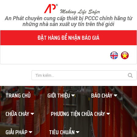
An Phát chuyên cung cấp thiết bị PCCC chính hãng từ
những nhà sản xuất uy tín trên thế giới
ĐẶT HÀNG ĐỂ NHẬN BÁO GIÁ
TRANG CHỦ
GIỚI THIỆU
BÁO CHÁY
CHỮA CHÁY
PHƯƠNG TIỆN CHỮA CHÁY
GIẢI PHÁP
TIÊU CHUẨN