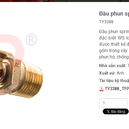
Đầu phun s
TY3388
Đầu phun spri
đặc biệt WS l
được thiết kế 
gốm trong xây 
phun hở, chống
Nhà sản xuất:
Xuất xứ:
Anh
Tài liệu kỹ thuậ
TY3388_TFP