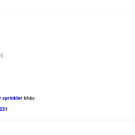
m)
 sprinkler
khác
2231