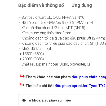
Đặc điểm và thông số
Ứng dụng
- Đạt tiêu chuẩn: UL, C-UL, NFPA và NYC
- Hệ số phun: 5.6 GPM/psi½ (80.6 LPM/bar½)
- Kích cỡ đầu phun: 1/2 inch NPT (DN15).
- Kích thước ống thủy tinh: 3mm
- Khoảng cách tối đa giữa các đầu phun: 8ft (2.44m)
- Khoảng cách tối thiểu giữa các đầu phun: 6ft (1.83
- Nhiệt độ kích hoạt:
+ 155°F (68°C)
+ 200°F (93°C)
- Chất liệu lớp mạ ngoài: Đồng, polyester, Cr
↪
Tham khảo các sản phẩm
đầu phun chữa cháy
↪
Tìm hiểu chi tiết
đầu phun sprinkler Tyco TY
Từ khóa:
Đầu phun sprinkler