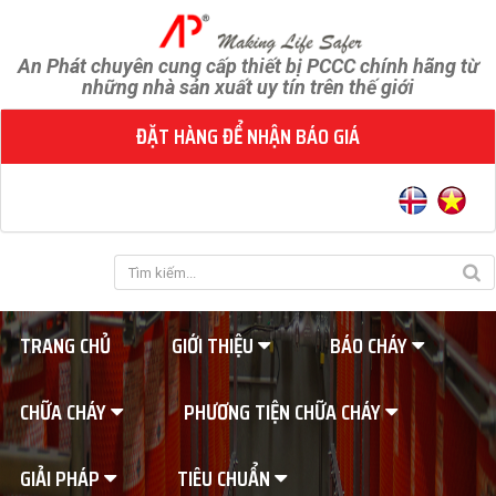
An Phát chuyên cung cấp thiết bị PCCC chính hãng từ
những nhà sản xuất uy tín trên thế giới
ĐẶT HÀNG ĐỂ NHẬN BÁO GIÁ
TRANG CHỦ
GIỚI THIỆU
BÁO CHÁY
CHỮA CHÁY
PHƯƠNG TIỆN CHỮA CHÁY
GIẢI PHÁP
TIÊU CHUẨN