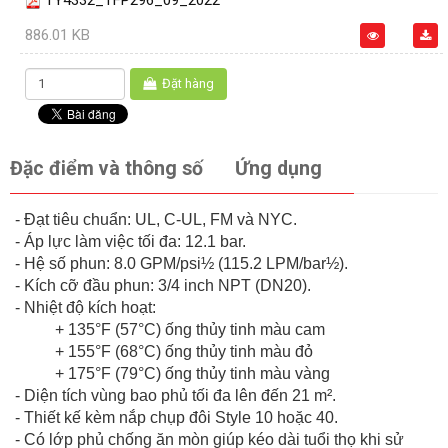
886.01 KB
Đặt hàng
Đặc điểm và thông số
Ứng dụng
- Đạt tiêu chuẩn: UL, C-UL, FM và NYC.
- Áp lực làm việc tối đa: 12.1 bar.
- Hệ số phun: 8.0 GPM/psi½ (115.2 LPM/bar½).
- Kích cỡ đầu phun: 3/4 inch NPT (DN20).
- Nhiệt độ kích hoạt:
+ 135°F (57°C) ống thủy tinh màu cam
+ 155°F (68°C) ống thủy tinh màu đỏ
+ 175°F (79°C) ống thủy tinh màu vàng
- Diện tích vùng bao phủ tối đa lên đến 21 m².
- Thiết kế kèm nắp chụp đôi Style 10 hoặc 40.
- Có lớp phủ chống ăn mòn giúp kéo dài tuổi thọ khi sử