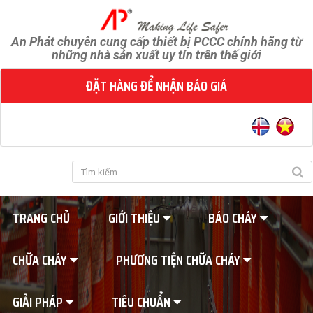
An Phát chuyên cung cấp thiết bị PCCC chính hãng từ
những nhà sản xuất uy tín trên thế giới
ĐẶT HÀNG ĐỂ NHẬN BÁO GIÁ
TRANG CHỦ
GIỚI THIỆU
BÁO CHÁY
CHỮA CHÁY
PHƯƠNG TIỆN CHỮA CHÁY
GIẢI PHÁP
TIÊU CHUẨN