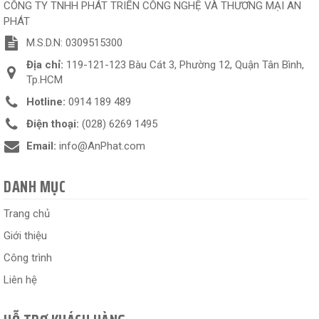
CÔNG TY TNHH PHÁT TRIỂN CÔNG NGHỆ VÀ THƯƠNG MẠI AN
PHÁT
M.S.D.N: 0309515300
Địa chỉ:
119-121-123 Bàu Cát 3, Phường 12, Quận Tân Bình,
Tp.HCM
Hotline:
0914 189 489
Điện thoại:
(028) 6269 1495
Email:
info@AnPhat.com
DANH MỤC
Trang chủ
Giới thiệu
Công trình
Liên hệ