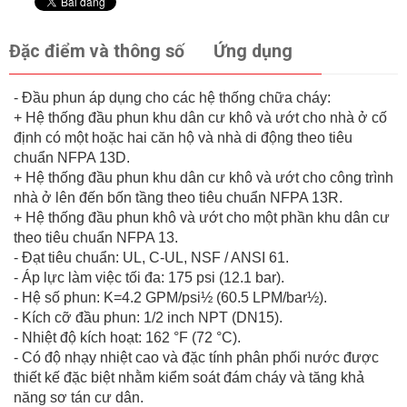
Đặc điểm và thông số
Ứng dụng
- Đầu phun áp dụng cho các hệ thống chữa cháy:
+ Hệ thống đầu phun khu dân cư khô và ướt cho nhà ở cố
định có một hoặc hai căn hộ và nhà di động theo tiêu
chuẩn NFPA 13D.
+ Hệ thống đầu phun khu dân cư khô và ướt cho công trình
nhà ở lên đến bốn tầng theo tiêu chuẩn NFPA 13R.
+ Hệ thống đầu phun khô và ướt cho một phần khu dân cư
theo tiêu chuẩn NFPA 13.
- Đạt tiêu chuẩn: UL, C-UL, NSF / ANSI 61.
- Áp lực làm việc tối đa: 175 psi (12.1 bar).
- Hệ số phun: K=4.2 GPM/psi½ (60.5 LPM/bar½).
- Kích cỡ đầu phun: 1/2 inch NPT (DN15).
- Nhiệt độ kích hoạt: 162 °F (72 °C).
- Có độ nhạy nhiệt cao và đặc tính phân phối nước được
thiết kế đặc biệt nhằm kiểm soát đám cháy và tăng khả
năng sơ tán cư dân.