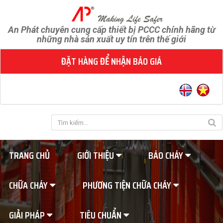
An Phát chuyên cung cấp thiết bị PCCC chính hãng từ
những nhà sản xuất uy tín trên thế giới
ĐẶT HÀNG ĐỂ NHẬN BÁO GIÁ
TRANG CHỦ
GIỚI THIỆU
BÁO CHÁY
CHỮA CHÁY
PHƯƠNG TIỆN CHỮA CHÁY
GIẢI PHÁP
TIÊU CHUẨN