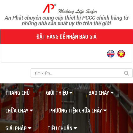
An Phát chuyên cung cấp thiết bị PCCC chính hãng từ
những nhà sản xuất uy tín trên thế giới
ĐẶT HÀNG ĐỂ NHẬN BÁO GIÁ
TRANG CHỦ
GIỚI THIỆU
BÁO CHÁY
CHỮA CHÁY
PHƯƠNG TIỆN CHỮA CHÁY
GIẢI PHÁP
TIÊU CHUẨN