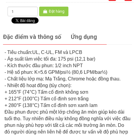
Đặt hàng
Đặc điểm và thông số
Ứng dụng
- Tiêu chuẩn:UL, C-UL, FM và LPCB
- Áp suất làm việc tối đa: 175 psi (12,1 bar)
- Kích thước đầu phun: 1/2 inch NPT
- Hệ số phun: K=5.6 GPM/psi½ (80,6 LPM/bar½)
- Chất liệu lớp mạ: Mạ Trắng, Chrome hoặc đồng thau.
- Nhiệt độ hoạt động (tùy chọn):
+ 165°F (74°C) Tấm cố định không sơn
+ 212°F (100°C) Tấm cố định sơn trắng
+ 280°F (138°C) Tấm cố định sơn xanh lam
Đầu phun được phủ một lớp chống ăn mòn giúp kéo dài
tuổi thọ. Tuy nhiên điều này không đồng nghĩa với việc đầu
phun này phù hợp với tất cả các môi trường ăn mòn. Do
đó người dùng nên liên hệ để được tư vấn về độ phù hợp