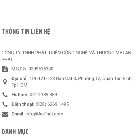
THÔNG TIN LIÊN HỆ
CÔNG TY TNHH PHÁT TRIỂN CÔNG NGHỆ VÀ THƯƠNG MẠI AN
PHÁT
M.S.D.N: 0309515300
Địa chỉ:
119-121-123 Bàu Cát 3, Phường 12, Quận Tân Bình,
Tp.HCM
Hotline:
0914 189 489
Điện thoại:
(028) 6269 1495
Email:
info@AnPhat.com
DANH MỤC