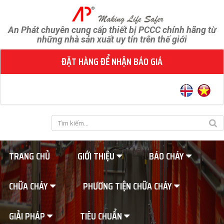
An Phát chuyên cung cấp thiết bị PCCC chính hãng từ
những nhà sản xuất uy tín trên thế giới
ĐẶT HÀNG ĐỂ NHẬN BÁO GIÁ
TRANG CHỦ
GIỚI THIỆU
BÁO CHÁY
CHỮA CHÁY
PHƯƠNG TIỆN CHỮA CHÁY
GIẢI PHÁP
TIÊU CHUẨN