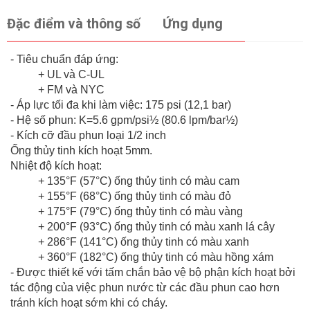
Đặc điểm và thông số
Ứng dụng
- Tiêu chuẩn đáp ứng:
+ UL và C-UL
+ FM và NYC
- Áp lực tối đa khi làm việc: 175 psi (12,1 bar)
- Hệ số phun: K=5.6 gpm/psi½ (80.6 lpm/bar½)
- Kích cỡ đầu phun loại 1/2 inch
Ống thủy tinh kích hoạt 5mm.
Nhiệt độ kích hoạt:
+ 135°F (57°C) ống thủy tinh có màu cam
+ 155°F (68°C) ống thủy tinh có màu đỏ
+ 175°F (79°C) ống thủy tinh có màu vàng
+ 200°F (93°C) ống thủy tinh có màu xanh lá cây
+ 286°F (141°C) ống thủy tinh có màu xanh
+ 360°F (182°C) ống thủy tinh có màu hồng xám
- Được thiết kế với tấm chắn bảo vệ bộ phận kích hoạt bởi
tác động của việc phun nước từ các đầu phun cao hơn
tránh kích hoạt sớm khi có cháy.