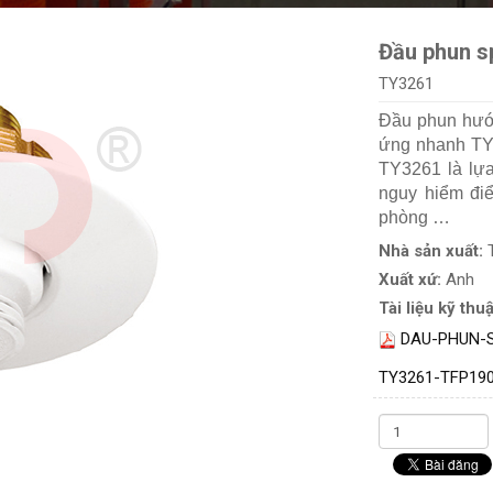
Đầu phun s
TY3261
Đầu phun hướ
ứng nhanh TY-
TY3261 là lựa
nguy hiểm đi
phòng …
Nhà sản xuất:
Xuất xứ:
Anh
Tài liệu kỹ thuậ
DAU-PHUN-S
TY3261-TFP19