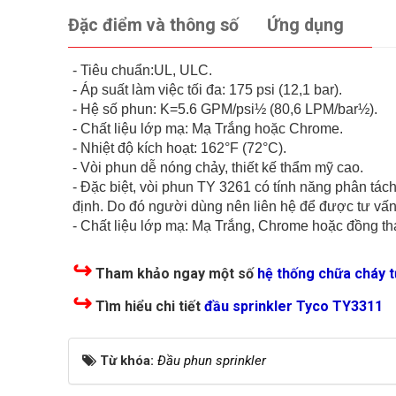
Đặc điểm và thông số
Ứng dụng
- Tiêu chuẩn:UL, ULC.
- Áp suất làm việc tối đa: 175 psi (12,1 bar).
- Hệ số phun: K=5.6 GPM/psi½ (80,6 LPM/bar½).
- Chất liệu lớp mạ: Mạ Trắng hoặc Chrome.
- Nhiệt độ kích hoạt: 162°F (72°C).
- Vòi phun dễ nóng chảy, thiết kế thẩm mỹ cao.
- Đặc biệt, vòi phun TY 3261 có tính năng phân tách
định. Do đó người dùng nên liên hệ để được tư vấn
- Chất liệu lớp mạ: Mạ Trắng, Chrome hoặc đồng th
↪
Tham khảo ngay một số
hệ thống chữa cháy 
↪
Tìm hiểu chi tiết
đầu sprinkler Tyco TY3311
Từ khóa:
Đầu phun sprinkler