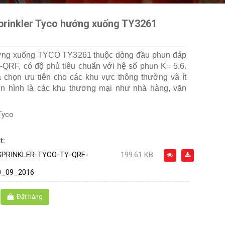
prinkler Tyco hướng xuống TY3261
ng xuống TYCO TY3261 thuộc dòng đầu phun đáp
QRF, có độ phủ tiêu chuẩn với hệ số phun K= 5.6.
 chọn ưu tiên cho các khu vực thông thường và ít
ển hình là các khu thương mại như nhà hàng, văn
Tyco
t:
PRINKLER-TYCO-TY-QRF-
199.61 KB
0_09_2016
Đặt hàng