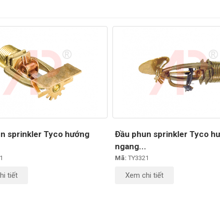
n sprinkler Tyco hướng
Đầu phun sprinkler Tyco h
.
ngang...
1
Mã:
TY3321
i tiết
Xem chi tiết