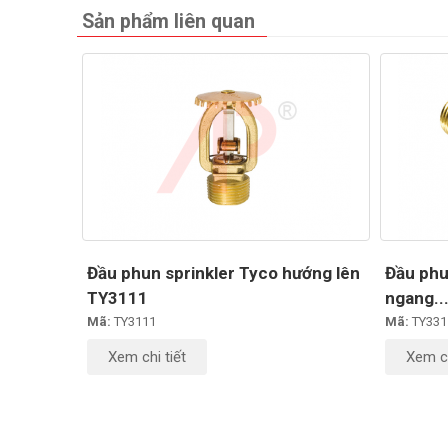
Sản phẩm liên quan
Đầu phun sprinkler Tyco hướng lên
Đầu phu
TY3111
ngang..
Mã:
TY3111
Mã:
TY331
Xem chi tiết
Xem ch